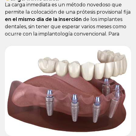
La carga inmediata es un método novedoso que
permite la colocación de una prótesis provisional fija
en el mismo día de la inserción
de los implantes
dentales, sin tener que esperar varios meses como
ocurre con la implantología convencional. Para
garantizar el éxito de la terapia, es necesario que el
implante tenga una estabilidad alta en el hueso y
que se lleve a cabo una planificación digital precisa.
El proceso incluye el estudio del caso, la colocación
del implante y la prótesis provisional en una sola
sesión, seguida de un periodo de osteointegración
de unos meses, tras el cual se coloca la prótesis
definitiva. Entre sus principales ventajas destacan la
recuperación inmediata
de la estética y la función
masticatoria, una notable mejora en la calidad de
vida del paciente y la reducción del tiempo total del
tratamiento.