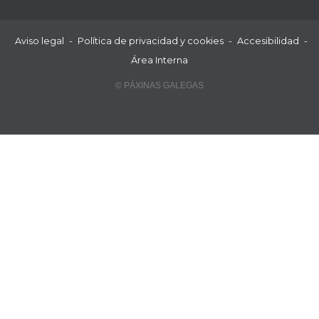
Aviso legal
-
Política de privacidad y cookies
-
Accesibilidad
-
Área Interna
© PÁXINAS GALEGAS