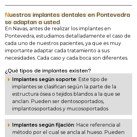
que más se utiliza en aquellos casos en los que el
paciente ha perdido una o varias piezas dentales
Nuestros implantes dentales en Pontevedra
naturales. Consiste en
la colocación de un tornillo
se adaptan a usted
sobre el cual, pasado un tiempo, se colocará la pieza
En Navas, antes de realizar los implantes en
dental artificial.
Pontevedra, estudiamos detalladamente el caso de
cada uno de nuestros pacientes, ya que es muy
importante adaptar cada tratamiento a sus
necesidades. Cada caso y cada boca son diferentes.
¿Qué tipos de implantes existen?
Implantes según soporte
: Este tipo de
implantes se clasifican según la parte de la
estructura ósea o tejidos blandos a la que se
anclan. Pueden ser dentosoportados,
implantosoportados y mucosoportados
Implantes según fijación
: Hace referencia al
método por el cual se ancla al hueso. Pueden